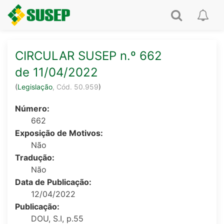
CIRCULAR
CIRCULAR SUSEP n.º 662
SUSEP
de 11/04/2022
n.º
Legislação
,
Cód.
50.959
Número:
662
662
Exposição de Motivos:
de
Não
Tradução:
11/04/2022
Não
Data de Publicação:
12/04/2022
Publicação:
DOU, S.I, p.55